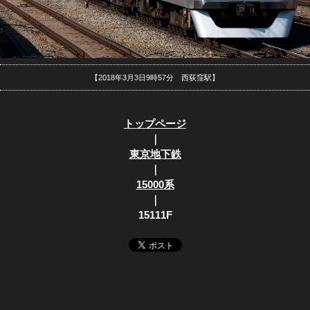
【2018年3月3日9時57分 西荻窪駅】
トップページ
｜
東京地下鉄
｜
15000系
｜
15111F