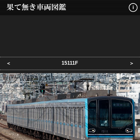
i
15111F
＜
＞