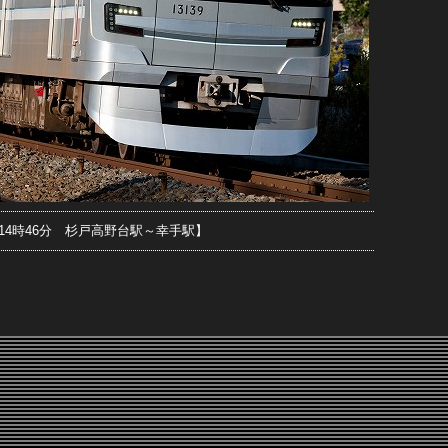
0日14時46分 杉戸高野台駅～幸手駅】