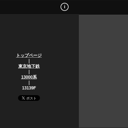
i
トップページ
｜
東京地下鉄
｜
13000系
｜
13139F