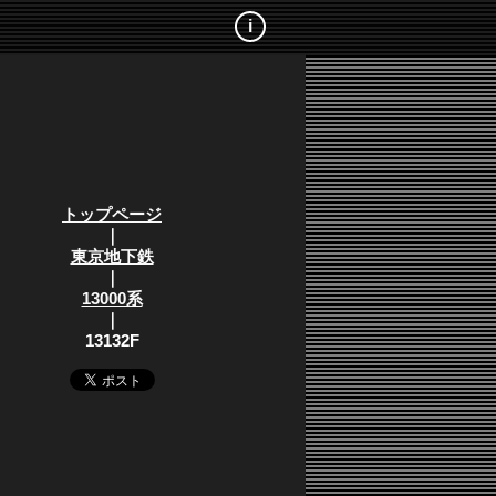
i
トップページ
｜
東京地下鉄
｜
13000系
｜
13132F