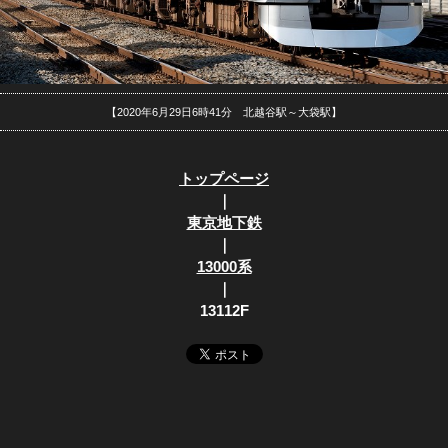
【2020年6月29日6時41分 北越谷駅～大袋駅】
トップページ
｜
東京地下鉄
｜
13000系
｜
13112F