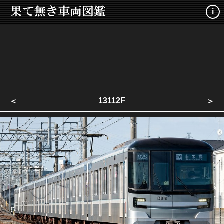
i
13112F
＜
＞