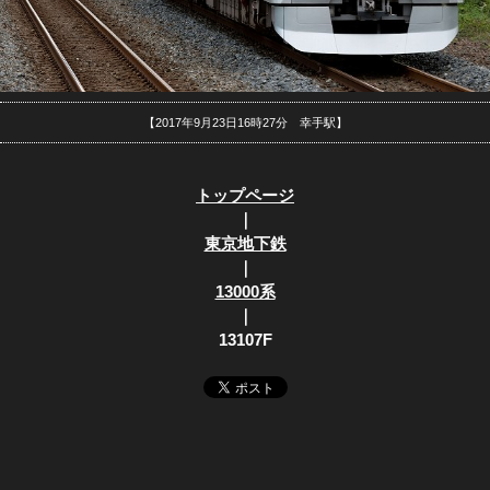
【2017年9月23日16時27分 幸手駅】
トップページ
｜
東京地下鉄
｜
13000系
｜
13107F