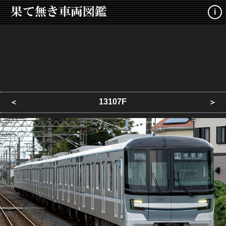
i
13107F
＜
＞