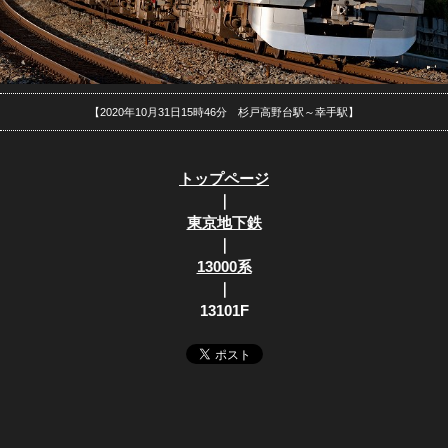
【2020年10月31日15時46分 杉戸高野台駅～幸手駅】
トップページ
｜
東京地下鉄
｜
13000系
｜
13101F