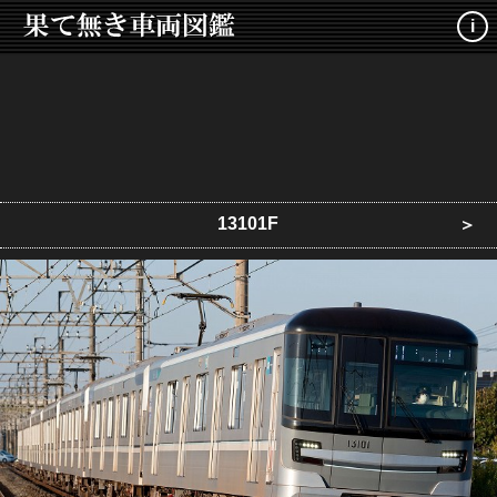
i
13101F
＞