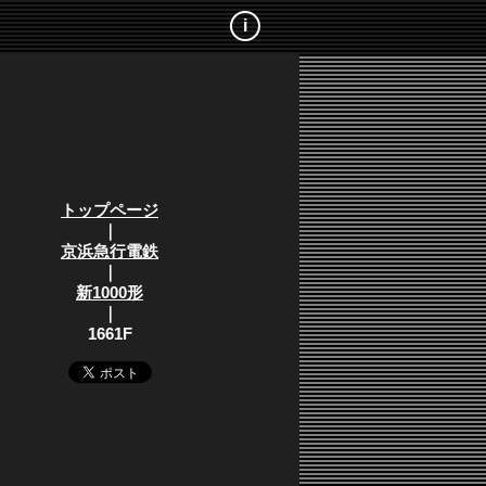
i
トップページ
｜
京浜急行電鉄
｜
新1000形
｜
1661F