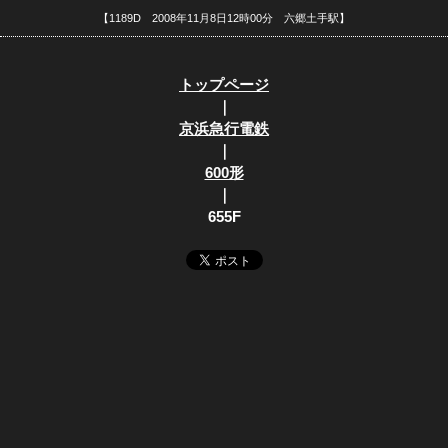
【1189D 2008年11月8日12時00分 六郷土手駅】
トップページ
｜
京浜急行電鉄
｜
600形
｜
655F