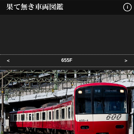
i
655F
＜
＞