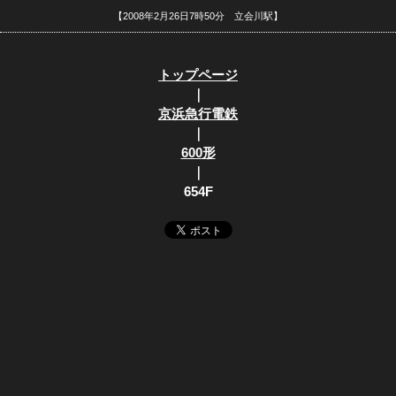
【2008年2月26日7時50分 立会川駅】
トップページ
｜
京浜急行電鉄
｜
600形
｜
654F