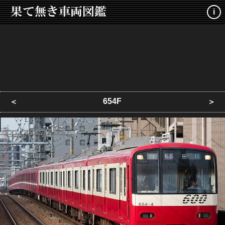
i
654F
＜
＞