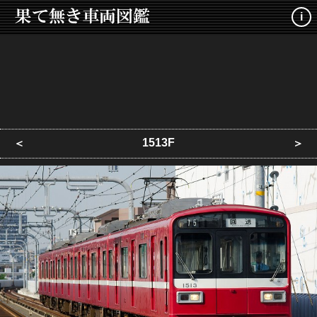
i
1513F
＜
＞