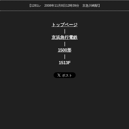
【1281レ 2008年11月8日12時39分 京急川崎駅】
トップページ
｜
京浜急行電鉄
｜
1500形
｜
1513F