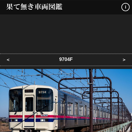
i
9704F
＜
＞