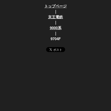
トップページ
｜
京王電鉄
｜
9000系
｜
9704F