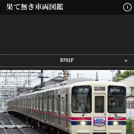
i
9701F
＞