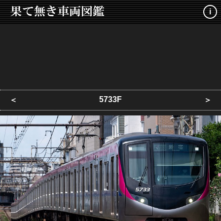
i
5733F
＜
＞