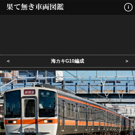
i
＜
海カキG10編成
＞