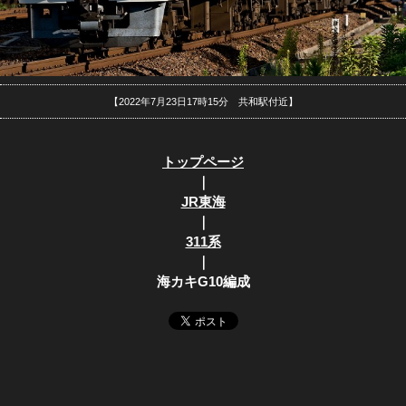
【2022年7月23日17時15分 共和駅付近】
トップページ
｜
JR東海
｜
311系
｜
海カキG10編成