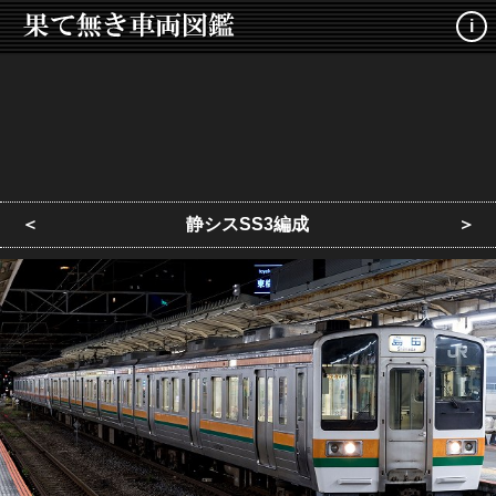
i
＜
静シスSS3編成
＞