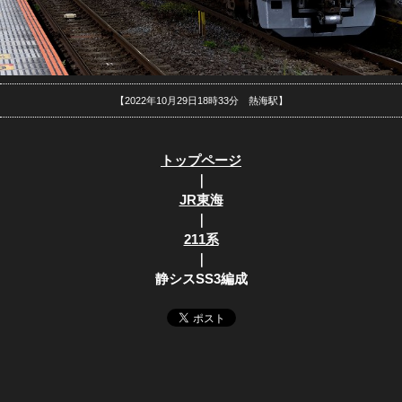
【2022年10月29日18時33分 熱海駅】
トップページ
｜
JR東海
｜
211系
｜
静シスSS3編成