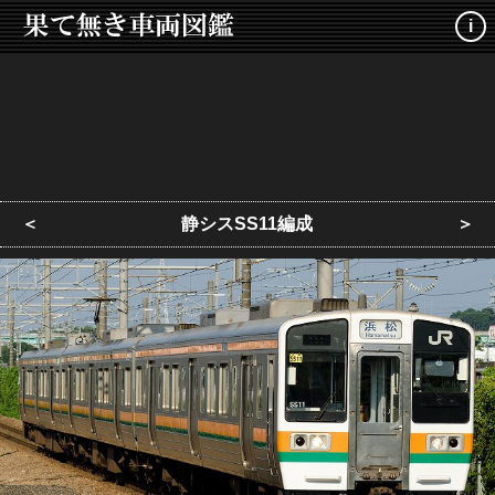
i
＜
静シスSS11編成
＞