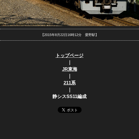
【2015年8月22日16時12分 愛野駅】
トップページ
｜
JR東海
｜
211系
｜
静シスSS11編成