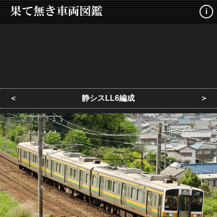
i
＜
静シスLL6編成
＞