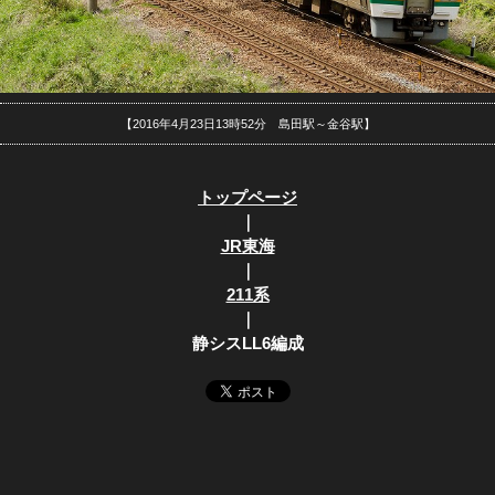
【2016年4月23日13時52分 島田駅～金谷駅】
トップページ
｜
JR東海
｜
211系
｜
静シスLL6編成