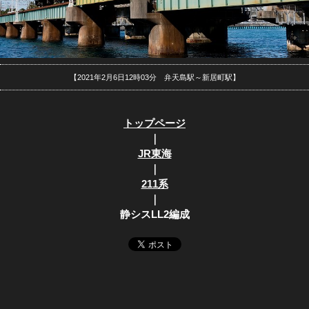
【2021年2月6日12時03分 弁天島駅～新居町駅】
トップページ
｜
JR東海
｜
211系
｜
静シスLL2編成