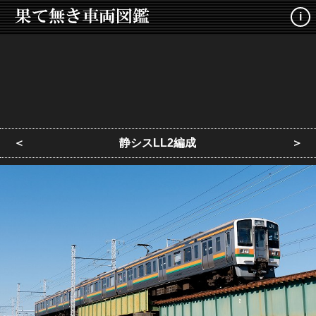
i
＜
静シスLL2編成
＞