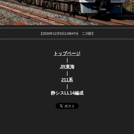
【2020年12月5日11時47分 二川駅】
トップページ
｜
JR東海
｜
211系
｜
静シスLL14編成