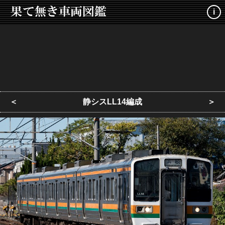
i
＜
静シスLL14編成
＞