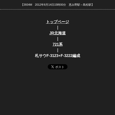
【3934M 2012年8月14日15時00分 恵み野駅～島松駅】
トップページ
｜
JR北海道
｜
721系
｜
札サウF-3123+F-3222編成