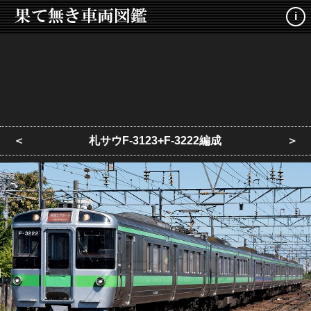
i
＜
札サウF-3123+F-3222編成
＞