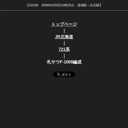
【3162M 2006年8月8日10時25分 苗穂駅～白石駅】
トップページ
｜
JR北海道
｜
721系
｜
札サウF-1009編成