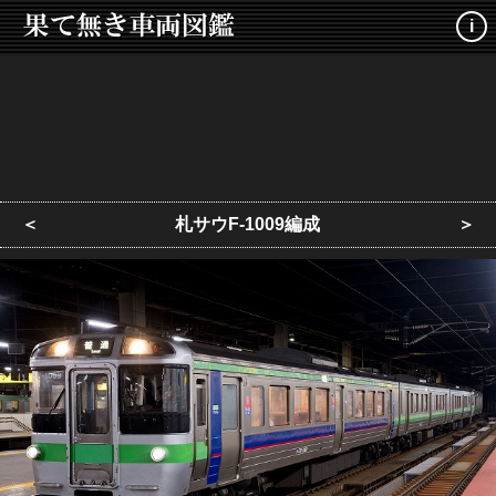
i
＜
札サウF-1009編成
＞