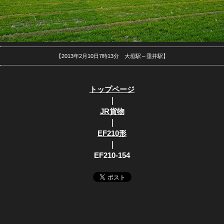
【2013年2月10日7時13分 大垣駅～垂井駅】
トップページ
｜
JR貨物
｜
EF210形
｜
EF210-154