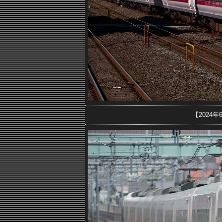
【2024