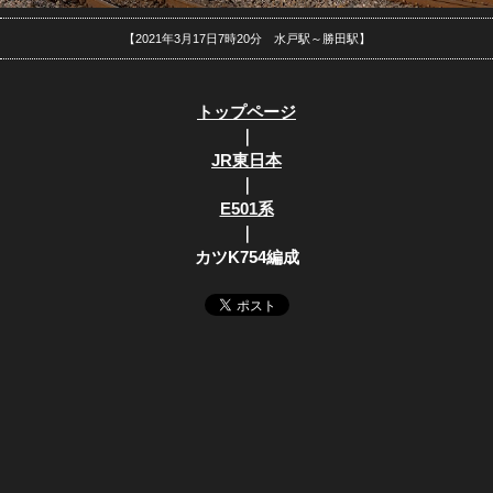
【2021年3月17日7時20分 水戸駅～勝田駅】
トップページ
｜
JR東日本
｜
E501系
｜
カツK754編成