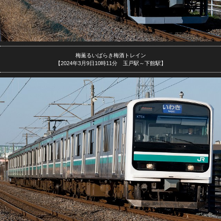
梅薫るいばらき梅酒トレイン
【2024年3月9日10時11分 玉戸駅～下館駅】