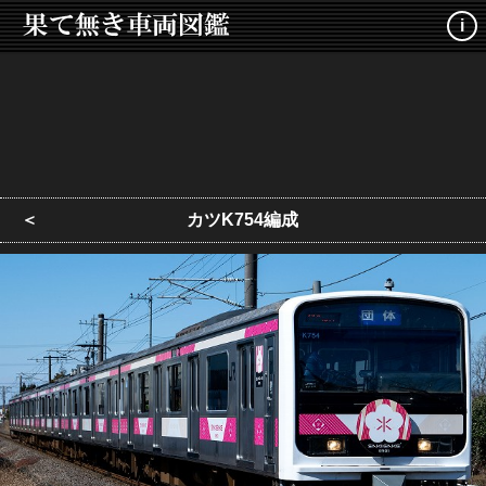
i
＜
カツK754編成