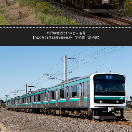
水戸線地酒でいやど～も号
【2022年11月13日14時46分 下館駅～新治駅】