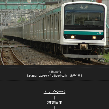
上野口時代
【2423M 2006年7月2日16時02分 北千住駅】
トップページ
｜
JR東日本
｜