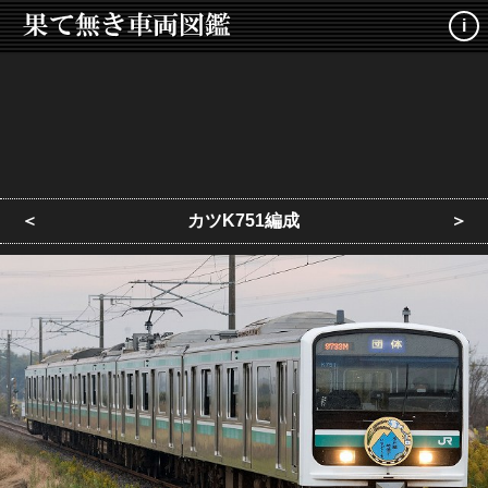
i
＜
カツK751編成
＞