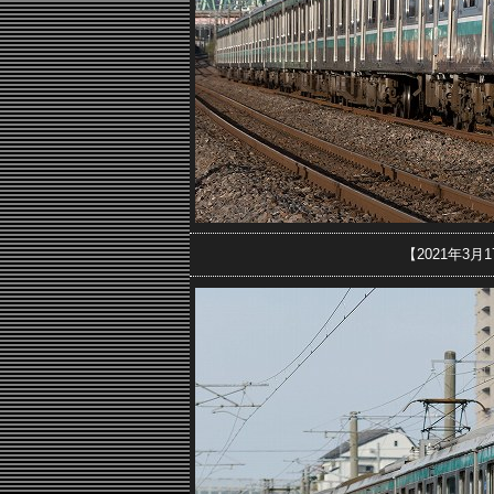
【2021年3