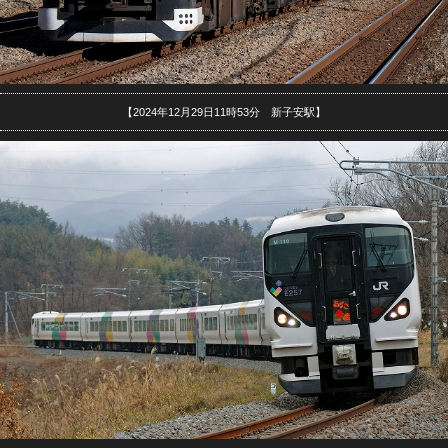
【2024年12月29日11時53分 新子安駅】