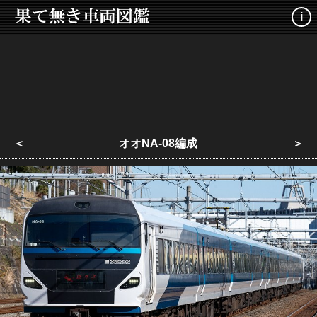
i
＜
オオNA-08編成
＞