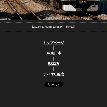
【2022年11月19日11時53分 西府駅】
トップページ
｜
JR東日本
｜
E233系
｜
ナハN31編成