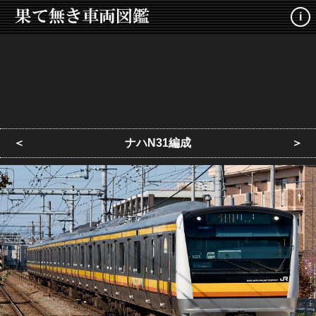
i
＜
ナハN31編成
＞