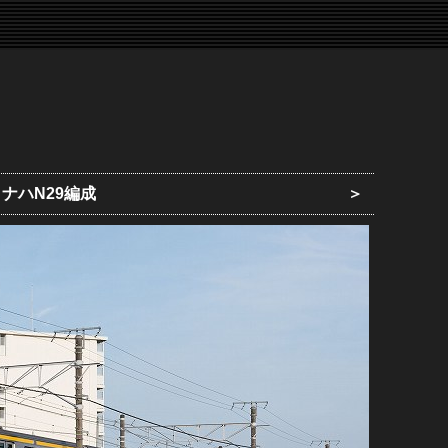
ナハN29編成
＞