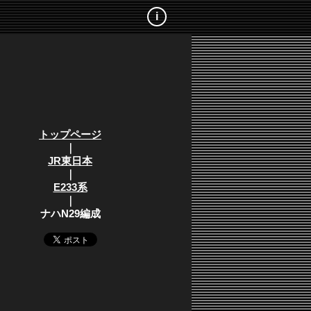
i
トップページ
｜
JR東日本
｜
E233系
｜
ナハN29編成