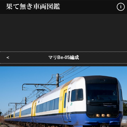
i
＜
マリBe-05編成