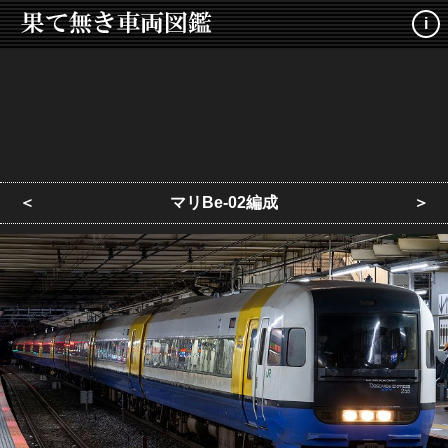
i
＜
マリBe-02編成
＞