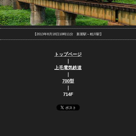
【2013年8月18日10時11分 新屋駅～粕川駅】
トップページ
｜
上毛電気鉄道
｜
700型
｜
714F