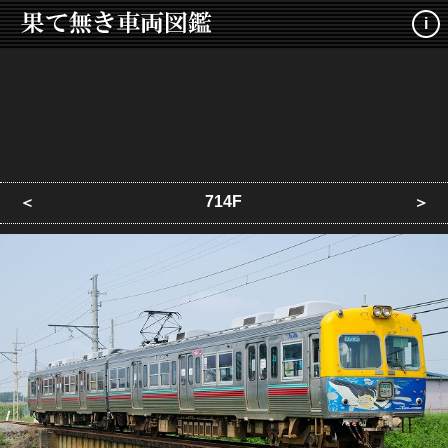
i
714F
＜
＞