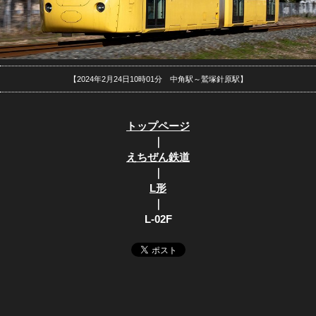
【2024年2月24日10時01分 中角駅～鷲塚針原駅】
トップページ
｜
えちぜん鉄道
｜
L形
｜
L-02F