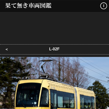
i
L-02F
＜