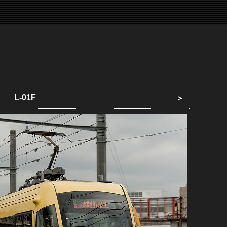
L-01F
＞