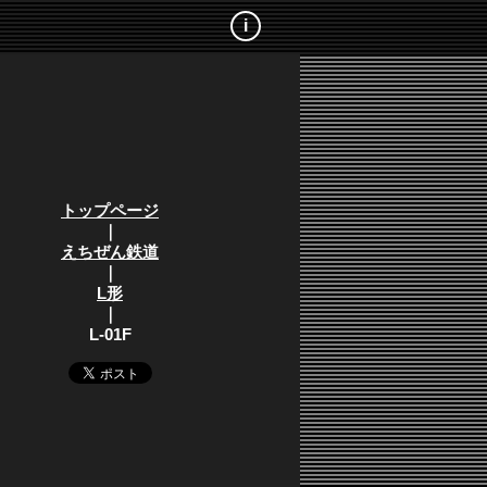
i
トップページ
｜
えちぜん鉄道
｜
L形
｜
L-01F