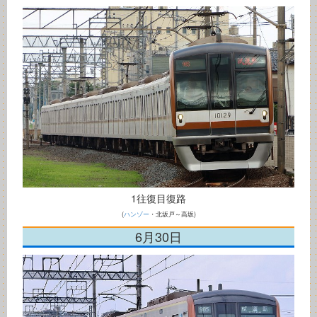
1往復目復路
(
ハンゾー
・北坂戸～高坂)
6月30日