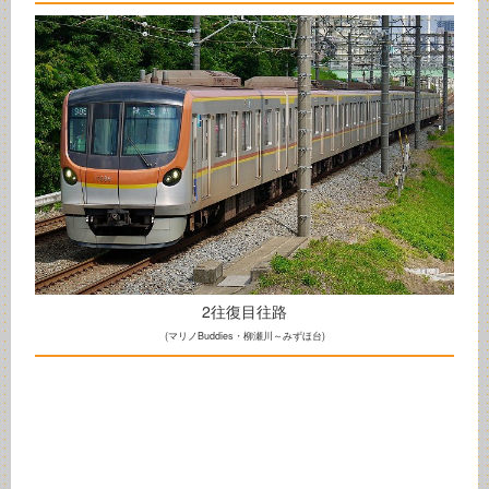
2往復目往路
(マリノBuddies・柳瀬川～みずほ台)