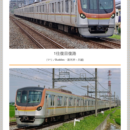
1往復目復路
(マリノBuddies・新河岸～川越)