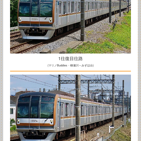
1往復目往路
(マリノBuddies・柳瀬川～みずほ台)