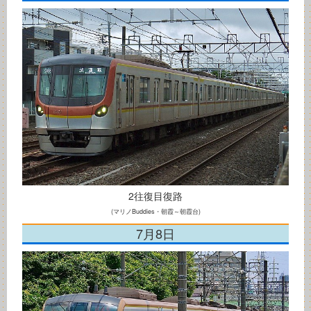
2往復目復路
(マリノBuddies・朝霞～朝霞台)
7月8日