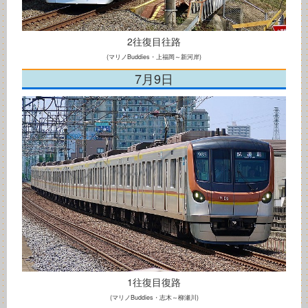
2往復目往路
(マリノBuddies・上福岡～新河岸)
7月9日
1往復目復路
(マリノBuddies・志木～柳瀬川)