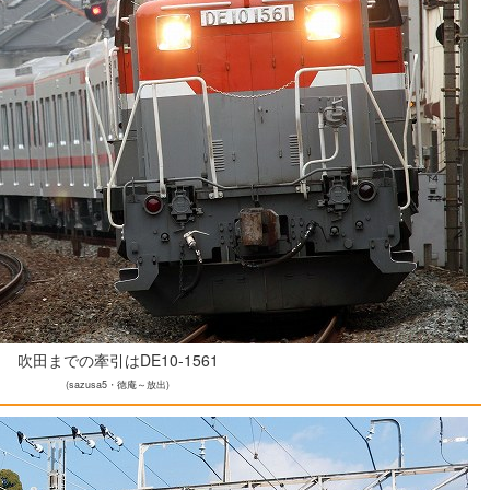
吹田までの牽引はDE10-1561
(sazusa5・徳庵～放出)