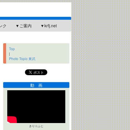
ンク
▼ご案内
▼krfj.net
Top
|
Photo Topic 東武
動 画
きり☆ふじ