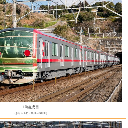
10編成目
(きり☆ふじ・早川～根府川)