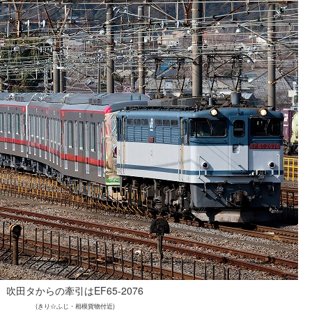
吹田タからの牽引はEF65-2076
(きり☆ふじ・相模貨物付近)