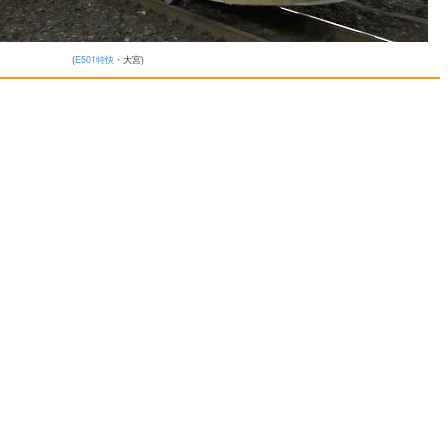
(
E501特快
・大宮)