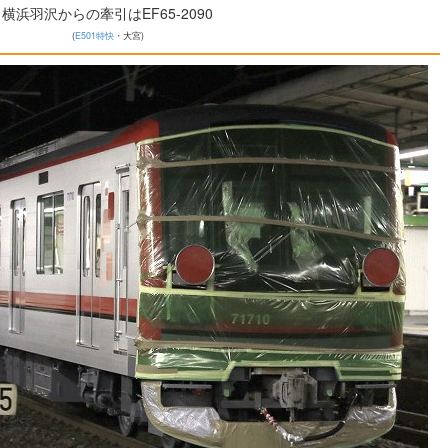
横浜羽沢からの牽引はEF65-2090
(
E501特快
・大宮)