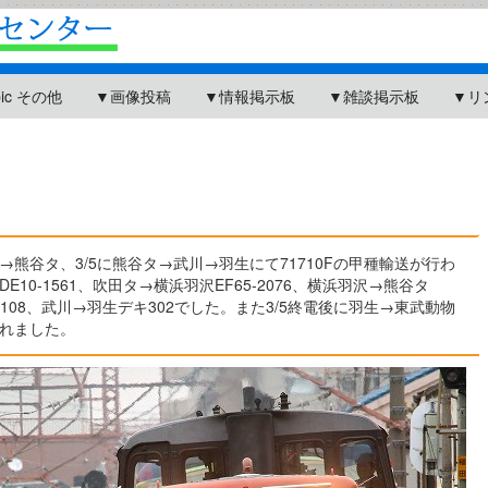
pic その他
▼画像投稿
▼情報掲示板
▼雑談掲示板
▼リ
→熊谷タ、3/5に熊谷タ→武川→羽生にて71710Fの甲種輸送が行わ
10-1561、吹田タ→横浜羽沢EF65-2076、横浜羽沢→熊谷タ
デキ108、武川→羽生デキ302でした。また3/5終電後に羽生→東武動物
れました。