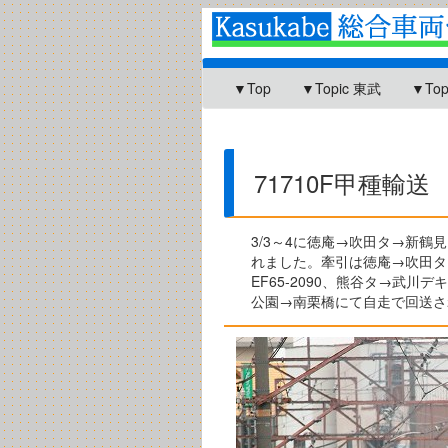
▼Top
▼Topic 東武
▼To
71710F甲種輸送
3/3～4に徳庵→吹田タ→新鶴見
れました。牽引は徳庵→吹田タDE
EF65-2090、熊谷タ→武川
公園→南栗橋にて自走で回送さ