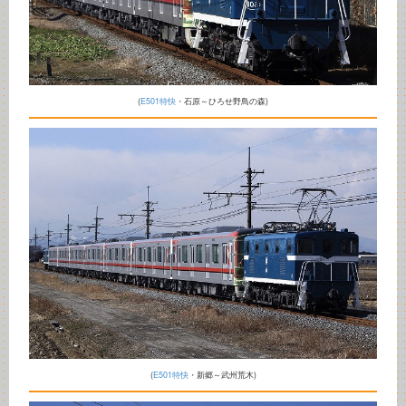
(
E501特快
・石原～ひろせ野鳥の森)
(
E501特快
・新郷～武州荒木)