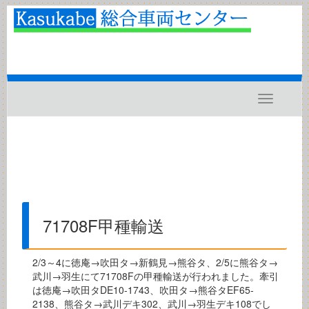
Toggle
navigatio
71708F甲種輸送
2/3～4に徳庵→吹田タ→新鶴見→熊谷タ、2/5に熊谷タ→
武川→羽生にて71708Fの甲種輸送が行われました。牽引
は徳庵→吹田タDE10-1743、吹田タ→熊谷タEF65-
2138、熊谷タ→武川デキ302、武川→羽生デキ108でし