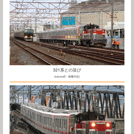
321系との並び
(sazusa5・徳庵付近)