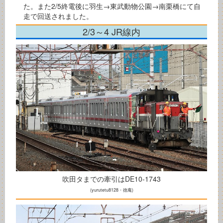
た。また2/5終電後に羽生→東武動物公園→南栗橋にて自
走で回送されました。
2/3～4 JR線内
吹田タまでの牽引はDE10-1743
(yurutetu8128・徳庵)