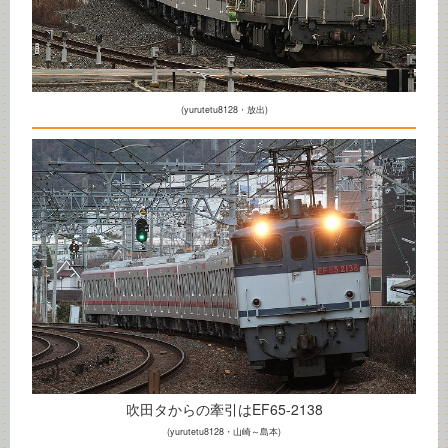
(yurutetu8128・放出)
吹田タからの牽引はEF65-2138
(yurutetu8128・山崎～島本)