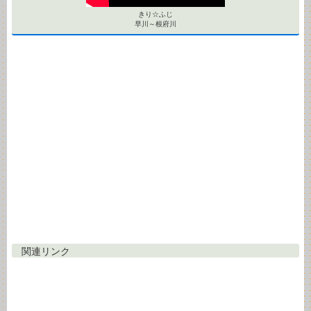
きり☆ふじ
早川～根府川
関連リンク