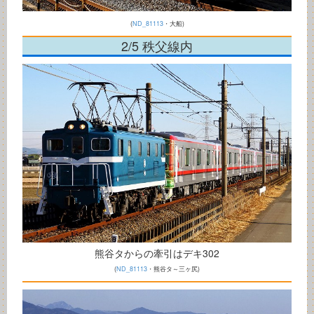
(
ND_81113
・大船)
2/5 秩父線内
熊谷タからの牽引はデキ302
(
ND_81113
・熊谷タ～三ヶ尻)