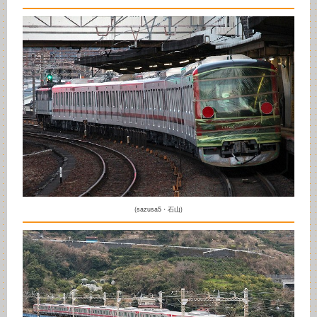
(sazusa5・石山)