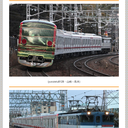
(yurutetu8128・山崎～島本)