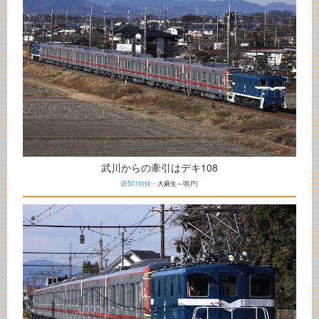
武川からの牽引はデキ108
(
E501特快
・大麻生～明戸)