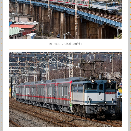
(きり☆ふじ・早川～根府川)