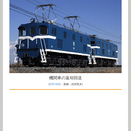
機関車の返却回送
(
E501特快
・新郷～武州荒木)