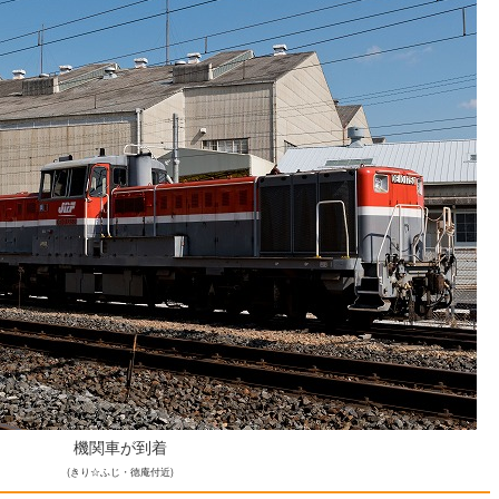
機関車が到着
(きり☆ふじ・徳庵付近)