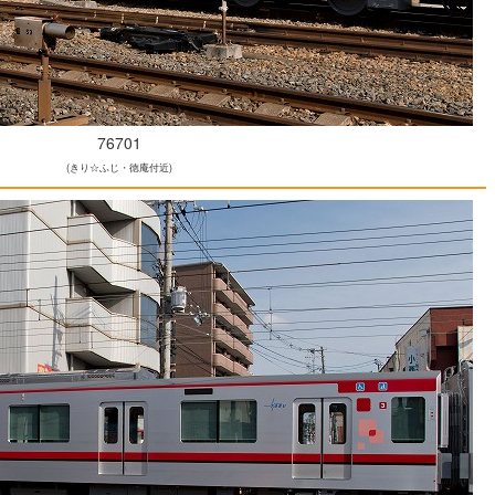
76701
(きり☆ふじ・徳庵付近)