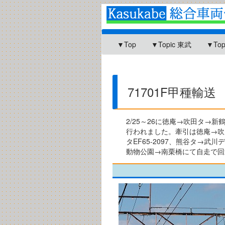
▼Top
▼Topic 東武
▼To
71701F甲種輸送
2/25～26に徳庵→吹田タ→新
行われました。牽引は徳庵→吹田タ
タEF65-2097、熊谷タ→武
動物公園→南栗橋にて自走で回