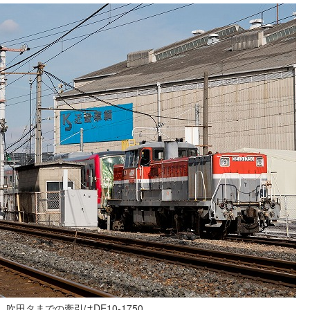
吹田タまでの牽引はDE10-1750