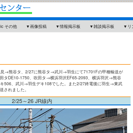
pic その他
▼画像投稿
▼情報掲示板
▼雑談掲示板
▼リ
鶴見→熊谷タ、2/27に熊谷タ→武川→羽生にて71701Fの甲種輸送が
DE10-1750、吹田タ→横浜羽沢EF65-2093、横浜羽沢→熊谷
川デキ506、武川→羽生デキ108でした。また2/27終電後に羽生→東武
送されました。
2/25～26 JR線内