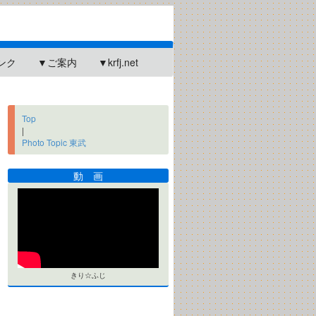
ンク
▼ご案内
▼krfj.net
Top
|
Photo Topic 東武
動 画
きり☆ふじ