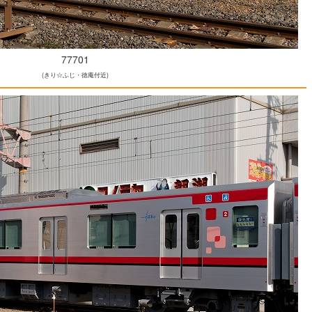
77701
(きり☆ふじ・徳庵付近)