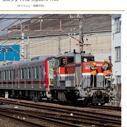
(きり☆ふじ・徳庵付近)