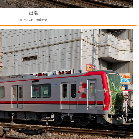
出場
(きり☆ふじ・徳庵付近)