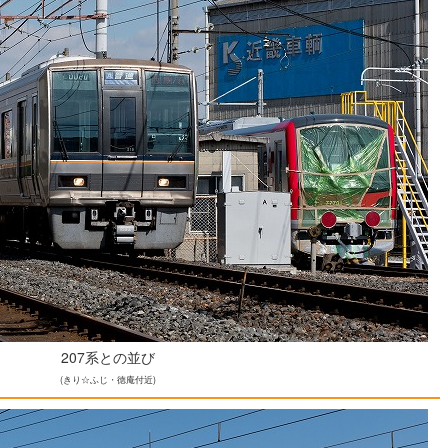
207系との並び
(きり☆ふじ・徳庵付近)