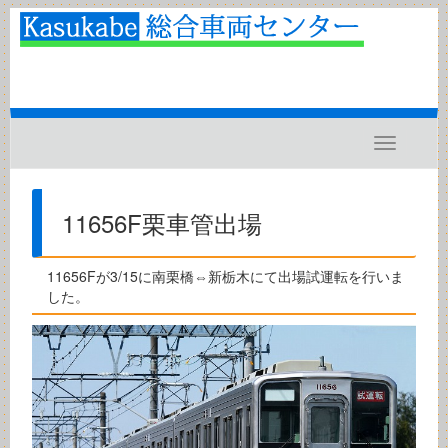
Toggle
navigatio
11656F栗車管出場
11656Fが3/15に南栗橋⇔新栃木にて出場試運転を行いま
した。