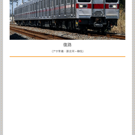
復路
(アサ常備・新古河～柳生)