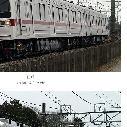
往路
(アサ常備・幸手～南栗橋)