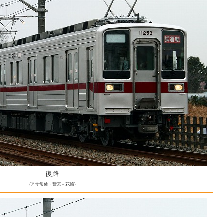
復路
(アサ常備・鷲宮～花崎)