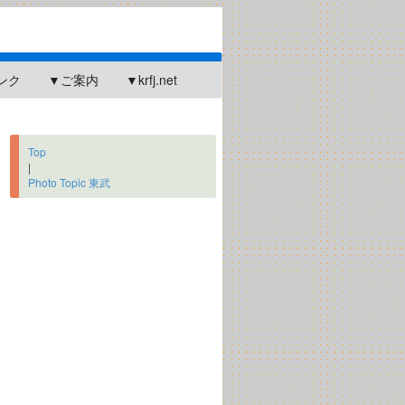
ンク
▼ご案内
▼krfj.net
Top
|
Photo Topic 東武