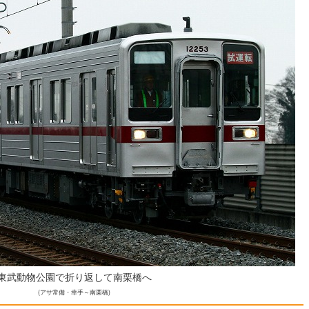
東武動物公園で折り返して南栗橋へ
(アサ常備・幸手～南栗橋)