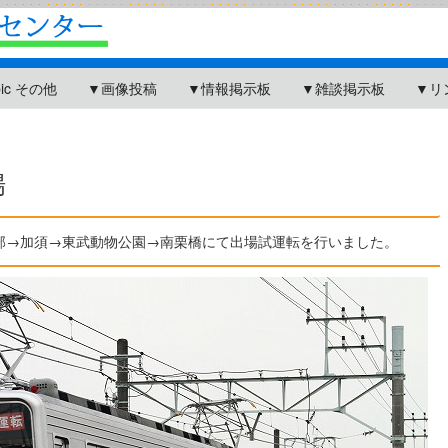
pic その他
▼画像投稿
▼情報掲示板
▼雑談掲示板
▼リ
場
→春日部→加須→東武動物公園→南栗橋にて出場試運転を行いました。