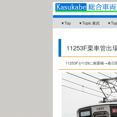
▼Top
▼Topic 東武
▼To
11253F栗車管出
11253Fが1/29に南栗橋