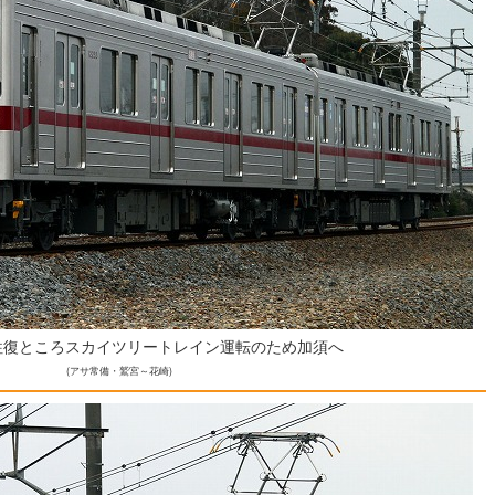
往復ところスカイツリートレイン運転のため加須へ
(アサ常備・鷲宮～花崎)