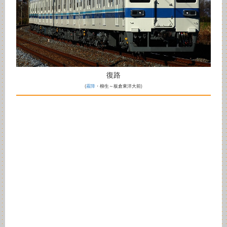
復路
(
霧降
・柳生～板倉東洋大前)