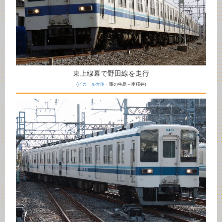
東上線幕で野田線を走行
(
ピカール大使
・藤の牛島～南桜井)