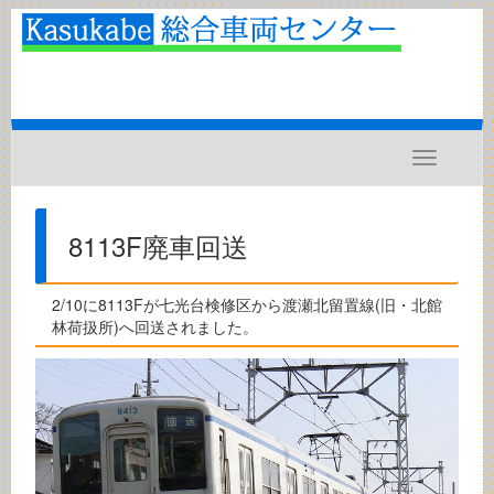
Toggle
navigatio
8113F廃車回送
2/10に8113Fが七光台検修区から渡瀬北留置線(旧・北館
林荷扱所)へ回送されました。