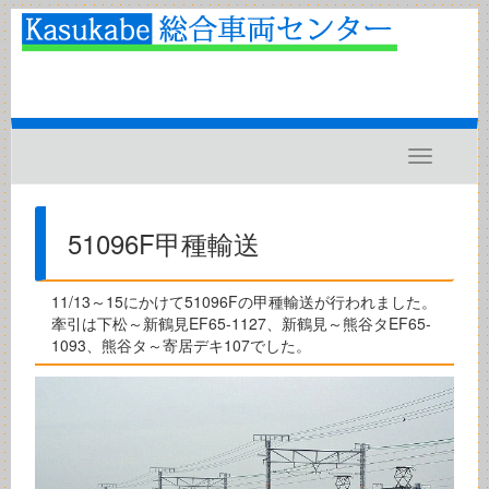
Toggle
navigatio
51096F甲種輸送
11/13～15にかけて51096Fの甲種輸送が行われました。
牽引は下松～新鶴見EF65-1127、新鶴見～熊谷タEF65-
1093、熊谷タ～寄居デキ107でした。