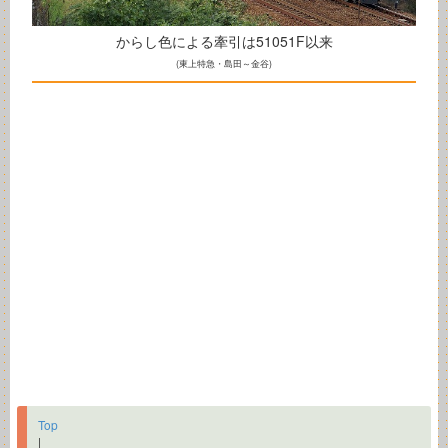
からし色による牽引は51051F以来
(東上特急・島田～金谷)
Top
|