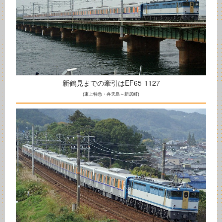
新鶴見までの牽引はEF65-1127
(東上特急・弁天島～新居町)