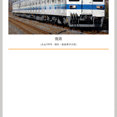
復路
(きぬ100号・柳生～板倉東洋大前)