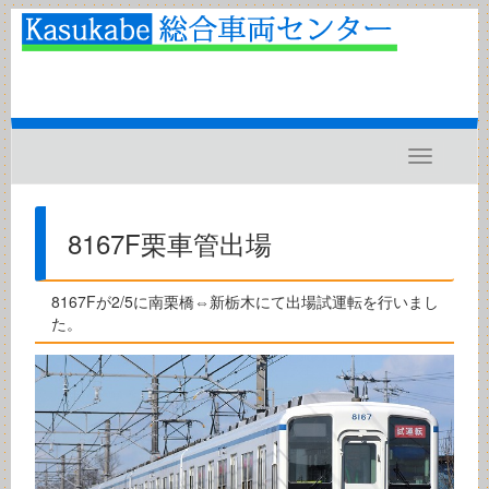
Toggle
navigatio
8167F栗車管出場
8167Fが2/5に南栗橋⇔新栃木にて出場試運転を行いまし
た。