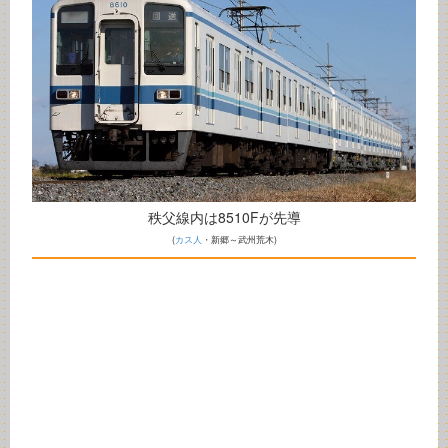
秩父線内は8510Fが先導
(
カス人
・新郷～武州荒木)