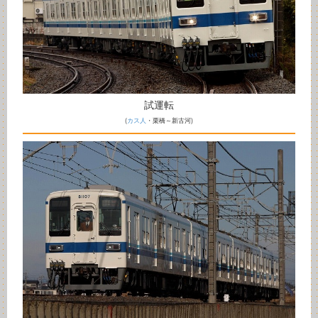
試運転
(
カス人
・栗橋～新古河)