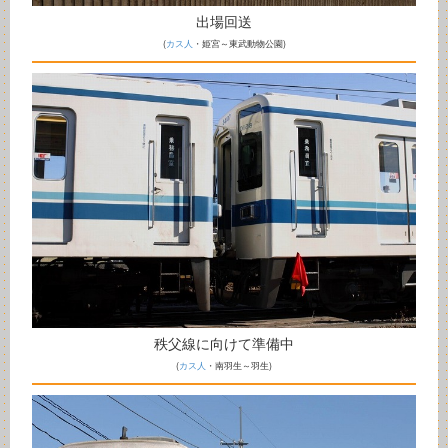
出場回送
(
カス人
・姫宮～東武動物公園)
秩父線に向けて準備中
(
カス人
・南羽生～羽生)