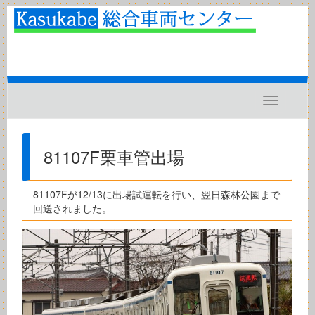
Toggle
navigatio
81107F栗車管出場
81107Fが12/13に出場試運転を行い、翌日森林公園まで
回送されました。