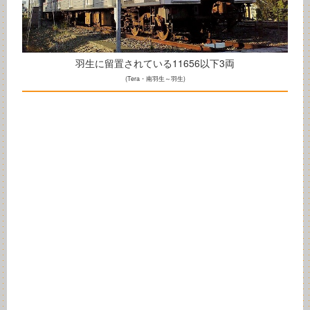
羽生に留置されている11656以下3両
(Tera・南羽生～羽生)