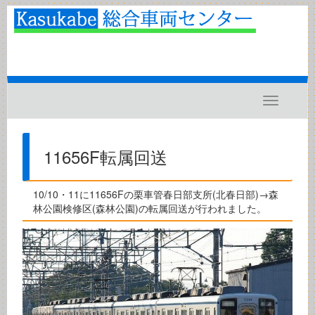
Toggle
navigatio
11656F転属回送
10/10・11に11656Fの栗車管春日部支所(北春日部)→森
林公園検修区(森林公園)の転属回送が行われました。