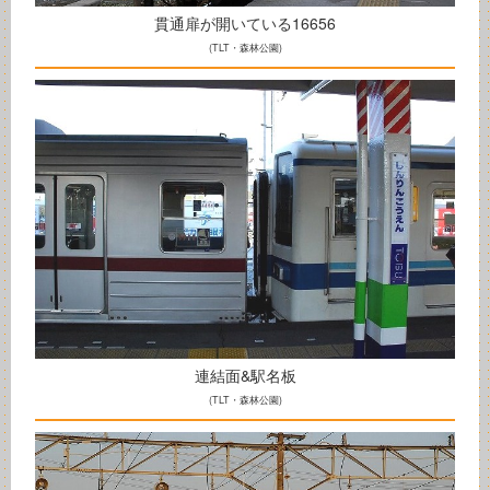
貫通扉が開いている16656
(TLT・森林公園)
連結面&駅名板
(TLT・森林公園)