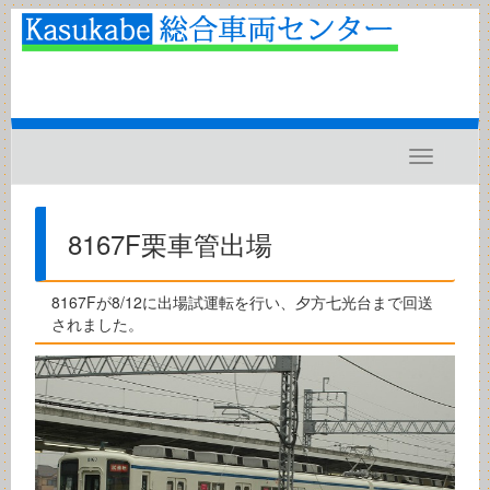
Toggle
navigatio
8167F栗車管出場
8167Fが8/12に出場試運転を行い、夕方七光台まで回送
されました。