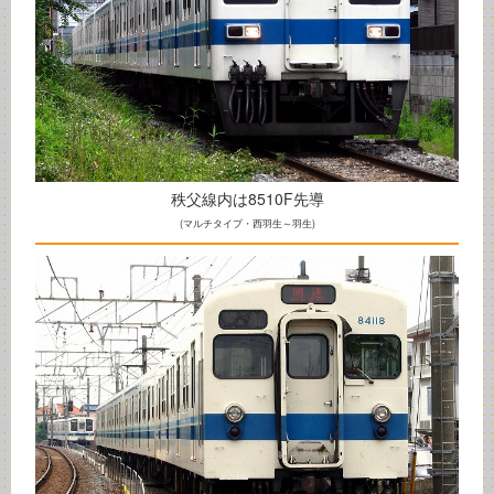
秩父線内は8510F先導
(マルチタイプ・西羽生～羽生)