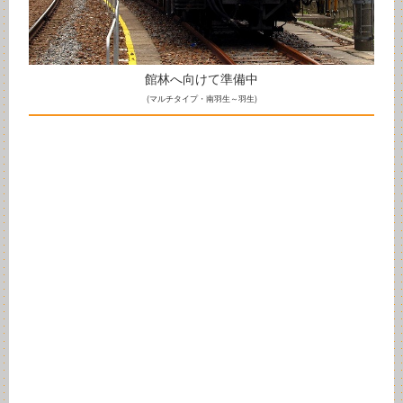
館林へ向けて準備中
(マルチタイプ・南羽生～羽生)