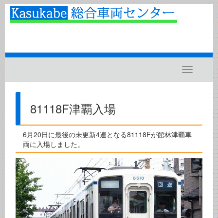
Toggle
navigatio
81118F津覇入場
6月20日に最後の未更新4連となる81118Fが館林津覇車
両に入場しました。