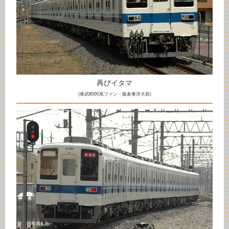
再びイタマ
(東武8000系ファン・板倉東洋大前)