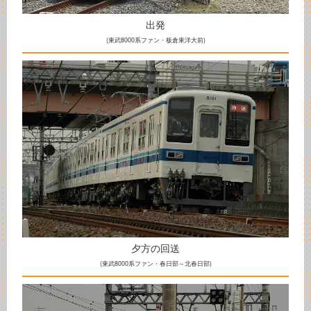
出発
(東武8000系ファン・板倉東洋大前)
夕方の回送
(東武8000系ファン・春日部～北春日部)