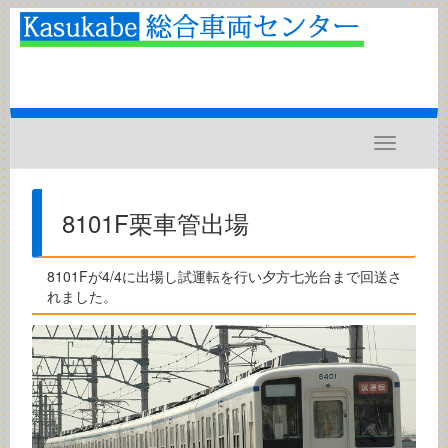
Toggle
navigatio
8101F栗車管出場
8101Fが4/4に出場し試運転を行い夕方七光台まで回送さ
れました。