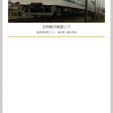
古利根川橋梁にて
(東武8000系ファン・春日部～藤の牛島)