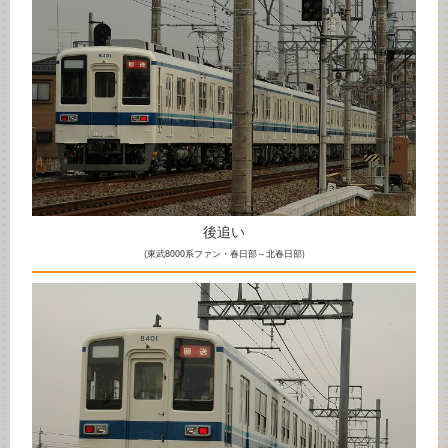
後追い
(東武8000系ファン・春日部～北春日部)