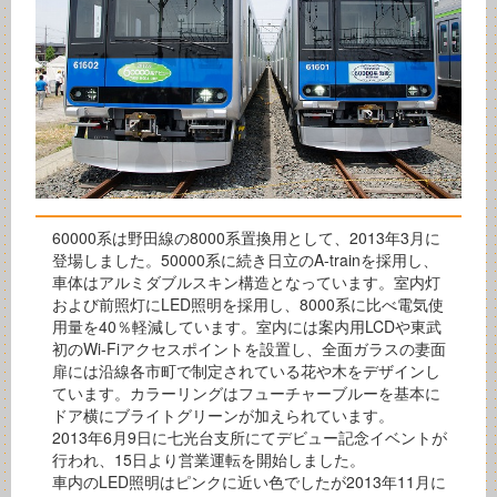
60000系は野田線の8000系置換用として、2013年3月に
登場しました。50000系に続き日立のA-trainを採用し、
車体はアルミダブルスキン構造となっています。室内灯
および前照灯にLED照明を採用し、8000系に比べ電気使
用量を40％軽減しています。室内には案内用LCDや東武
初のWi-Fiアクセスポイントを設置し、全面ガラスの妻面
扉には沿線各市町で制定されている花や木をデザインし
ています。カラーリングはフューチャーブルーを基本に
ドア横にブライトグリーンが加えられています。
2013年6月9日に七光台支所にてデビュー記念イベントが
行われ、15日より営業運転を開始しました。
車内のLED照明はピンクに近い色でしたが2013年11月に