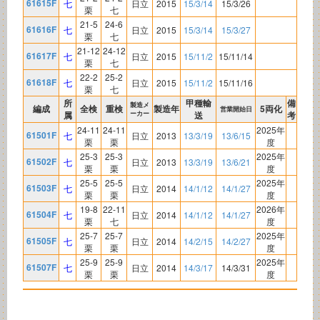
61615F
七
日立
2015
15/3/14
15/3/26
栗
七
21-5
24-6
61616F
七
日立
2015
15/3/14
15/3/27
栗
七
21-12
24-12
61617F
七
日立
2015
15/11/2
15/11/14
栗
七
22-2
25-2
61618F
七
日立
2015
15/11/2
15/11/16
栗
七
所
甲種輸
備
製造メ
編成
全検
重検
製造年
5両化
営業開始日
属
ーカー
送
考
24-11
24-11
2025年
61501F
七
日立
2013
13/3/19
13/6/15
栗
栗
度
25-3
25-3
2025年
61502F
七
日立
2013
13/3/19
13/6/21
栗
栗
度
25-5
25-5
2025年
61503F
七
日立
2014
14/1/12
14/1/27
栗
栗
度
19-8
22-11
2026年
61504F
七
日立
2014
14/1/12
14/1/27
栗
七
度
25-7
25-7
2025年
61505F
七
日立
2014
14/2/15
14/2/27
栗
栗
度
25-9
25-9
2025年
61507F
七
日立
2014
14/3/17
14/3/31
栗
栗
度