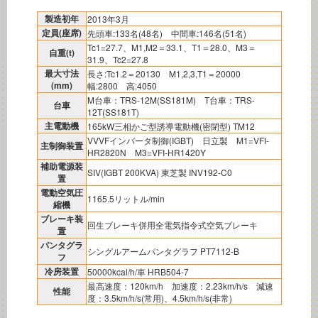
製造初年
2013年3月
定員(座席)
先頭車:133名(48名) 中間車:146名(51名)
Tc1=27.7、M1,M2＝33.1、T1＝28.0、M3＝
自重(t)
31.9、Tc2=27.8
最大寸法
長さ:Tc1.2＝20130 M1,2,3,T1＝20000
(mm)
幅:2800 高:4050
M台車：TRS-12M(SS181M) T台車：TRS-
台車
12T(SS181T)
主電動機
165kW三相かご型誘導電動機(密閉型) TM12
VVVFインバータ制御(IGBT) 日立製 M1=VFI-
主制御装置
HR2820N M3=VFI-HR1420Y
補助電源装
SIV(IGBT 200KVA) 東芝製 INV192-C0
置
電動空気圧
1165.5リットル/min
縮機
ブレーキ装
回生ブレーキ併用全電気指令式空気ブレーキ
置
パンタグラ
シングルアームパンタグラフ PT7112-B
フ
冷房装置
50000kcal/h/車 HRB504-7
最高速度：120km/h 加速度：2.23km/h/s 減速
性能
度：3.5km/h/s(常用)、4.5km/h/s(非常)