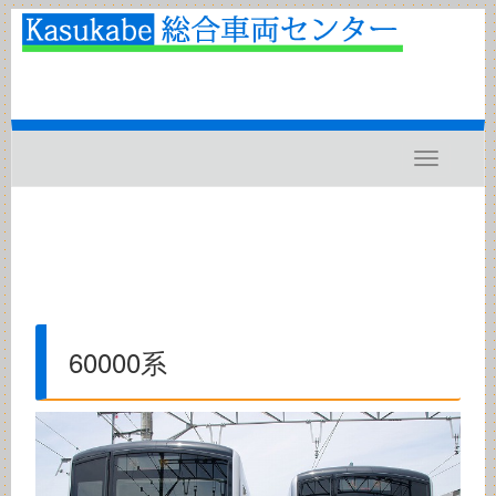
Toggle
navigatio
60000系