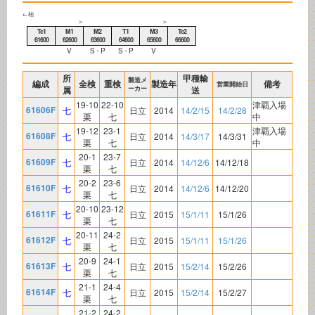
←柏
＞
＞
Tc1
M1
M2
T1
M3
Tc2
61600
62600
63600
64600
65600
66600
V
S・P
S・P
V
所
甲種輸
製造メ
編成
全検
重検
製造年
備考
営業開始日
属
ーカー
送
19-10
22-10
津覇入場
61606F
七
日立
2014
14/2/15
14/2/28
栗
七
中
19-12
23-1
津覇入場
61608F
七
日立
2014
14/3/17
14/3/31
栗
七
中
20-1
23-7
61609F
七
日立
2014
14/12/6
14/12/18
栗
七
20-2
23-6
61610F
七
日立
2014
14/12/6
14/12/20
栗
七
20-10
23-12
61611F
七
日立
2015
15/1/11
15/1/26
栗
七
20-11
24-2
61612F
七
日立
2015
15/1/11
15/1/26
栗
七
20-9
24-1
61613F
七
日立
2015
15/2/14
15/2/26
栗
七
21-1
24-4
61614F
七
日立
2015
15/2/14
15/2/27
栗
七
21-2
24-2